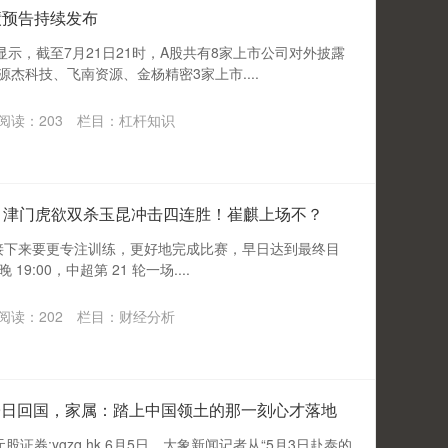
业绩预告持续发布
示，截至7月21日21时，A股共有8家上市公司对外披露
源杰科技、飞南资源、金杨精密3家上市....
阅读：
203
栏目：
杠杆知识
动，津门虎欲双杀玉昆冲击四连胜！崔麒上场不？
接下来要更专注训练，更好地完成比赛，早日达到最终目
19:00，中超第 21 轮一场....
阅读：
202
栏目：
财经分析
9日回国，家属：踏上中国领土的那一刻心才落地
股证券:ygzq.hk 6月5日，大象新闻记者从“5月3日赴泰的