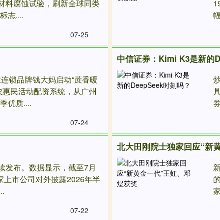
海材料腐蚀试验，刷新全球同类
1
....
幅2
07-25
中信证券：Kimi K3是新的D
业连锁品牌钱大妈启动“蔗香暖
农惠民活动配资系统，从广州
质....
券
07-24
北大田刚院士独家回应“新
续发布。数据显示，截至7月
新
8家上市公司对外披露2026年半
的
.
家
07-22