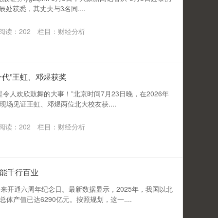
处获悉，其丈夫与3名同....
阅读：
202
栏目：
财经分析
一代”王虹、邓煜获奖
这是令人欢欣鼓舞的大事！”北京时间7月23日晚，在2026年
场见证王虹、邓煜两位北大校友获....
阅读：
202
栏目：
财经分析
能千行百业
来开通六周年纪念日。最新数据显示，2025年，我国以北
产值已达6290亿元。按照规划，这一....