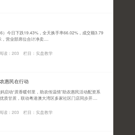
）今日下跌19.43%，全天换手率66.02%，成交额3.79
，营业部席位合计净卖....
阅读：
203
栏目：
实盘教学
农惠民在行动
大妈启动“蔗香暖邻里，助农传温情”助农惠民活动配资系
质甘蔗，联动粤港澳大湾区多家社区门店同步开....
阅读：
203
栏目：
实盘教学