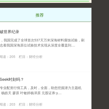
推荐
破世界纪录
悉，我国完成了全球首次537天万米深海材料腐蚀试验，刷
着我国深海原位试验技术实现从深度全覆盖到....
阅读：
205
栏目：
财经分析
pSeek时刻吗？
专业配资行情工具，及时，全面，助您挖掘潜力主题机
杨皓天 廖原 叶敏婷杨泽原 元股证券:y....
阅读：
203
栏目：
财经分析