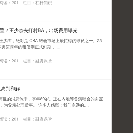
阅读：
201
栏目：
杠杆知识
置？王少杰去打村BA，出场费用曝光
的王少杰，绝对是 CBA 转会市场上最忙碌的球员之一。25-
男篮两年的租借期正式到期，....
阅读：
201
栏目：
融资课堂
疏离到和解
贤离世的消息传来，享年89岁。正在内地筹备演唱会的谢霆
为父亲处理后事。 许多人感慨：我们永远的....
阅读：
201
栏目：
融资课堂