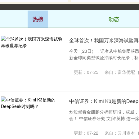
动态
热榜
全球首次！我国万米深海试验再
今天（23日），记者从中船集团获
新全球同类型试验持续时长纪录，标志
更新：07-25
来自：富华优配
中信证券：Kimi K3是新的Dee
炒股就看金麒麟分析师研报，权威，
会！ 中信证券研究 文|许英博 连一席 
更新：07-22
来自：云川资本