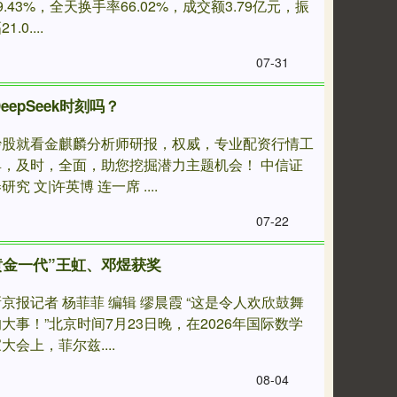
9.43%，全天换手率66.02%，成交额3.79亿元，振
1.0....
07-31
eepSeek时刻吗？
炒股就看金麒麟分析师研报，权威，专业配资行情工
具，及时，全面，助您挖掘潜力主题机会！ 中信证
研究 文|许英博 连一席 ....
07-22
黄金一代”王虹、邓煜获奖
京报记者 杨菲菲 编辑 缪晨霞 “这是令人欢欣鼓舞
大事！”北京时间7月23日晚，在2026年国际数学
大会上，菲尔兹....
08-04