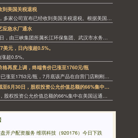
收到美国关税退税
上市公司公告显示，自7月以来，多家公司宣布已经收到美国关税退税。根据美国最高法院今年2月裁定，《国际紧急经济权力法》不授权总统征收大规模关税。美国国际贸易法院随后下令海关办理相关退款。海关与边境保护局4月20日启动第一阶段退款工作，首批退款于5月11日前后发放。美国海关与边境保护局官员本月4日披露的信息显示，截至7月底，该部门已处理完毕约1000亿美元关税的退款流程并把相关信息提供给财政部用于付款。（中新社）
艺应急水厂通水
据“三峡小微”公众号消息，8月8日，由三峡集团所属长江环保集团、武汉市水务集团等共同投资建设的华中地区规模最大的“双膜”工艺应急水厂——武汉梁子湖应急水厂并网通水，标志着武汉市江南区域正式构建起“一江一湖”双水源互为备援、灵活调度的供水新格局，为片区660万市民用水安全提供坚实保障。
7美元，日内涨超0.5%。
涨超0.5%。
格再度上调，终端售价已涨至1760元/瓶
有消息称，飞天茅台自营店售价已涨至1753元/瓶，7月底该产品在自营门店刚刚上调至1719元/瓶。有经销商向记者表示，当前飞天茅台终端售价已涨至1760元/瓶。这已经是茅台自营门店今年第二次独立提价。7月底，记者从茅台自营门店处获悉，公司自营体系飞天茅台酒零售价调整为1719元/瓶。值得一提的是，与上一次飞天茅台酒单品提价不同，除飞天茅台之外，五星、经典版马年生肖、精品茅台三款产品售价也有所上调，分别涨至1743元/瓶、1951元/瓶、2410元/瓶。据了解，取消自营体系分销模式后，茅台自营体系由线下自营门店与i茅台构成，销售贵州茅台酒全系产品，分别聚焦B端与C端消费群体。如今，两大渠道执行两个不同售价，形成线上线下“双价格体系”。在业内看来，这一系列举措核心目标在于掌握定价主导权。随着“i茅台”的出现，价格主导权已经从经销商和黄牛手中转移到厂方。公司可以根据实时动态，调节传统渠道发货与i茅台的供货节奏，在挤压灰色炒作空间的同时，为社会渠道保留合理利润。（每日经济新闻）
伯克希尔哈撒韦：截至6月30日，股权投资公允价值总额的66%集中在美国运通、苹果、美国银行、Alphabet及可口可乐这五家公司。
伯克希尔哈撒韦：截至6月30日，股权投资公允价值总额的66%集中在美国运通、苹果、美国银行、Alphabet及可口可乐这五家公司。
据
盘开户配资服务 维琪科技（920176）今日下跌