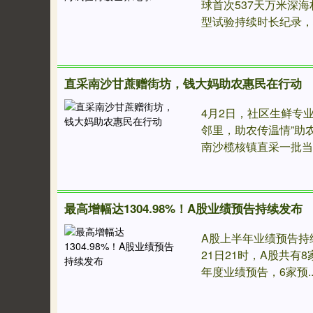
球首次537天万米深
型试验持续时长纪录，标志
直采南沙甘蔗赠街坊，钱大妈助农惠民在行动
4月2日，社区生鲜专
邻里，助农传温情”助
南沙榄核镇直采一批当季优
上证综指
3940.04
+39.68
+1.02%
最高增幅达1304.98%！A股业绩预告持续发布
A股上半年业绩预告持
21日21时，A股共有
年度业绩预告，6家预...