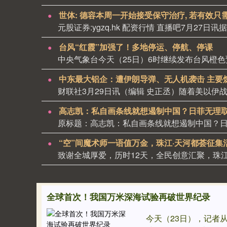
世体: 德容本周一开始接受保守治疗, 若有效只
元股证券:ygzq.hk 配资行情 直播吧7月27日
台风“红霞”加强了！多地停运、停航、停课
中东最大铝企：遭伊朗导弹、无人机袭击 主要
高志凯：私自画条线就想遏制中国？日菲无理
“空”间魔术师一语值万金，珠江·天河都荟征集
全球首次！我国万米深海试验再破世界纪录
今天（23日），记者