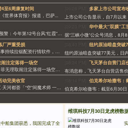
需4至6周康复时间
[09:26 PM]
多家上市公司宣布
讯据《世界体育报》报道，巴萨...
[09:23 PM]
华中最大“双膜”工
中央气象台今天（25日）6时继续发布台风橙色预警：今年第12号台风“红霞”已于今...
炼厂严重受损
[08:43 PM]
纽约原油暗盘突破7
财联社3月29日讯（编辑 史正丞）随着美以伊战事持续拉锯配资行情软件，资本市场的...
纽约原油暗盘突破77美元，日内
取闹注定落得一场空
[08:34 PM]
飞天茅台自营门店价
原标题：高志凯：私自画条线就想遏制中国？日菲无理取闹注定落得一场空配资推荐榜单 ...
活动完美收官
[08:14 PM]
致谢全城厚爱，历时12天，全民创意汇聚，珠江·天河都荟「“空”间魔术师 一语值万...
维琪科技7月30日龙虎榜数
从中船集团获悉，我国完成了全
实